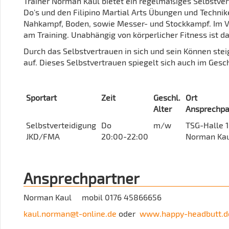
Trainer Norman Kaul bietet ein regelmäßiges Selbstver
Do's und den Filipino Martial Arts Übungen und Technik
Nahkampf, Boden, sowie Messer- und Stockkampf. Im V
am Training. Unabhängig von körperlicher Fitness ist 
Durch das Selbstvertrauen in sich und sein Können stei
auf. Dieses Selbstvertrauen spiegelt sich auch im Gesch
Sportart
Zeit
Geschl.
Ort
Alter
Ansprechpa
Selbstverteidigung
Do
m/w
TSG-Halle 1
JKD/FMA
20:00-22:00
Norman Ka
Ansprechpartner
Norman Kaul mobil 0176 45866656
kaul.norman@t-online.de
oder
www.happy-headbutt.d