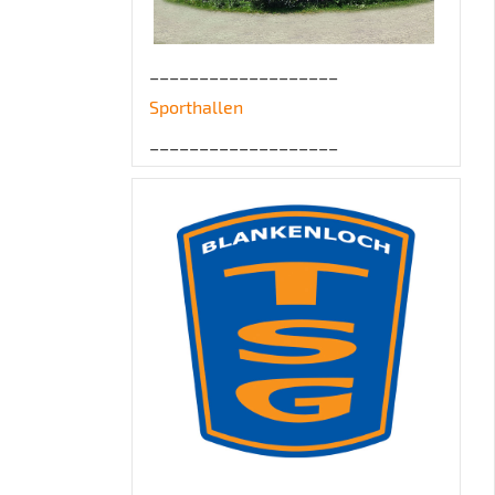
___________________
Sporthallen
___________________