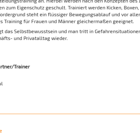
teidungstraining an. Hierbei werden nach den Konzepten des 
en zum Eigenschutz geschult. Trainiert werden Kicken, Boxen,
ordergrund steht ein flüssiger Bewegungsablauf und vor all
das Training für Frauen und Männer gleichermaßen geeignet.
gt das Selbstbewusstsein und man tritt in Gefahrensituatione
äfts- und Privatalltag wieder.
rtner/Trainer
ul
e