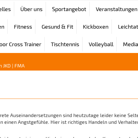
elles
Über uns
Sportangebot
Veranstaltungen
en
Fitness
Gesund & Fit
Kickboxen
Leichtat
oor Cross Trainer
Tischtennis
Volleyball
Media
n JKD | FMA
rete Auseinandersetzungen sind heutzutage leider keine Selte
inen Angstgefühle. Hier ist richtiges Handeln und Verhalte