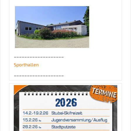
___________________
Sporthallen
___________________