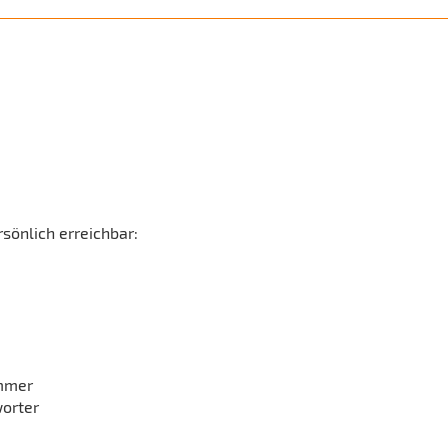
sönlich erreichbar:
ummer
worter