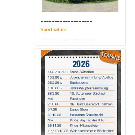
___________________
Sporthallen
___________________