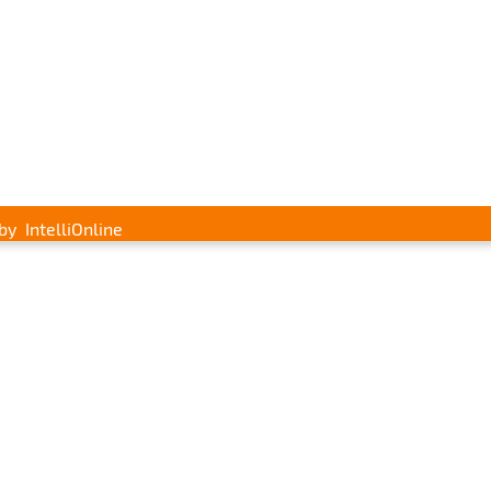
 by
IntelliOnline